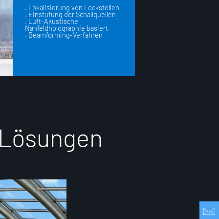
. Lokalisierung von Leckstellen
. Einstufung der Schallquellen
. Luft-Akustische
Nahfeldholographie basiert
. Beamforming-Verfahren
L
ö
s
u
n
g
e
n