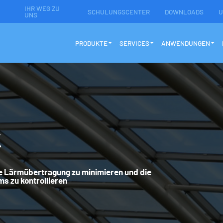
IHR WEG ZU
SCHULUNGSCENTER
DOWNLOADS
U
UNS
PRODUKTE
SERVICES
ANWENDUNGEN
k
e Lärmübertragung zu minimieren und die
s zu kontrollieren