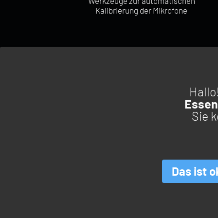
Werkzeuge zur automatischen
Kalibrierung der Mikrofone
Hallo
Essent
Sie 
ANWENDUNGEN
AKUSTIK
STRUKTURDYNAMIK
ANALYSEWERKZEUGE FÜR
ROTIERENDE MASCHINEN
QUALITÄTS- &
Das ist o
PROZESSSTEUERUNG
© Copyright 2026. All rights reserved.
Pamplemousse Communicatio