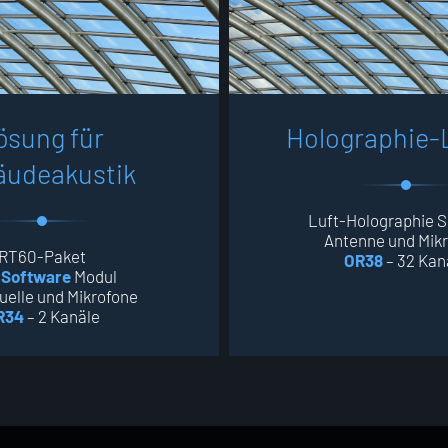
ö
s
u
n
g
f
ü
r
H
o
l
o
g
r
a
p
h
i
e
-
ä
u
d
e
a
k
u
s
t
i
k
Luft-Holographie 
Antenne und Mik
RT60-Paket
OR38
– 32 Kan
 Software
Modul
uelle und Mikrofone
R34
– 2 Kanäle