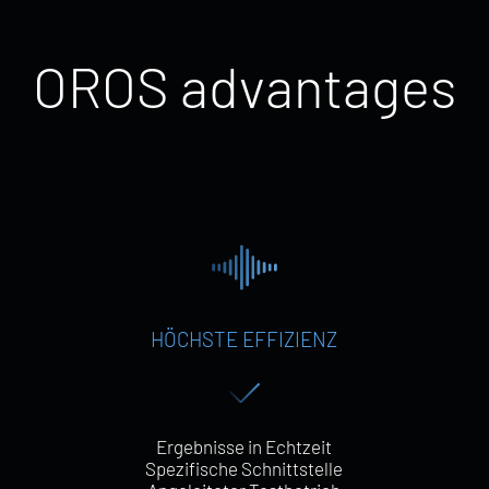
O
R
O
S
a
d
v
a
n
t
a
g
e
s
HÖCHSTE EFFIZIENZ
Ergebnisse in Echtzeit
Spezifische Schnittstelle