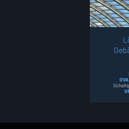
L
G
e
b
OVA
Schallq
O