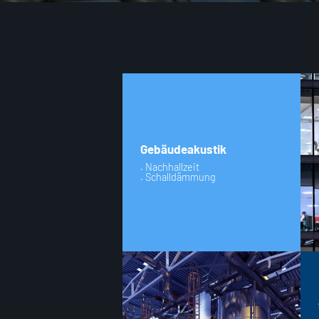
Gebäudeakustik
. Nachhallzeit
. Schalldämmung