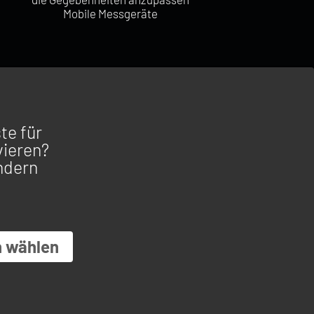
Mobile Messgeräte
te für
vieren?
ndern
ANFORDERUNGEN DER
KONTAKT
E ZUGESCHNITTEN
DIE OROS GRUPPE
RAUMFAHRT
KARRIEREPORTAL
BILINDUSTRIE
DATENSCHUTZRICHTLINIE
D PROZESSINDUSTRIE
BEARBEITUNG & PROZESSE
h wählen
UNIVERSITÄTEN