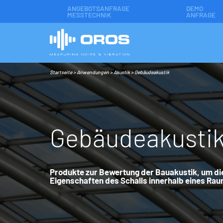
ANGEBOTSANFRAGE
DEMO
MESSTECHNIK
ANFRAGE
Startseite
>
Anwendungen
>
Akustik
>
Gebäudeakustik
G
e
b
ä
u
d
e
a
k
u
s
t
i
Produkte zur Bewertung der Bauakustik, um di
Eigenschaften des Schalls innerhalb eines Raum