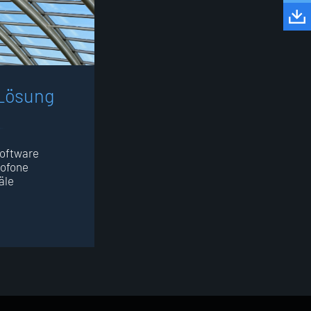
L
ö
s
u
n
g
Software
rofone
äle