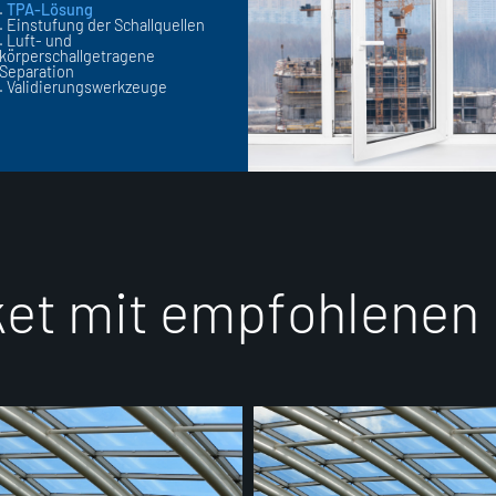
.
TPA-Lösung
. Einstufung der Schallquellen
. Luft- und
körperschallgetragene
Separation
. Validierungswerkzeuge
k
e
t
m
i
t
e
m
p
f
o
h
l
e
n
e
n