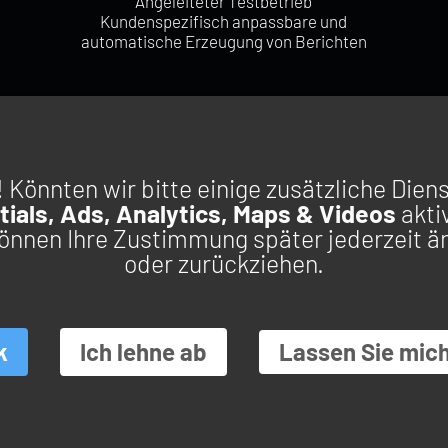
Angeleiteter Testbetrieb
Kundenspezifisch anpassbare und
automatische Erzeugung von Berichten
! Könnten wir bitte einige zusätzliche Diens
ZURÜCK ZUM ANFANG
ials, Ads, Analytics, Maps & Videos
akti
können Ihre Zustimmung später jederzeit ä
AUF DIE 
LÖSUNGEN
SERVICES
oder zurückziehen.
INDUSTRI
INSTRUMENTE &
SCHULUNGEN
LUFT- UND 
ZUBEHÖR
COACHING UND
NVH AUTOMO
GERÄUSCHE UND
EXPERTISE
SCHWINGUNGEN
ENERGIE AN
KUNDENSPEZIFISCHE
AKUSTIK
ANPASSUNG
PRÄZISIONS
Lassen Sie mic
k
Ich lehne ab
STRUKTURDYNAMIK
SUPPORT
MARINE
ROTORDYNAMISCHE
BILDUNG & 
ANALYSE
n #BEHAPPYBRAND