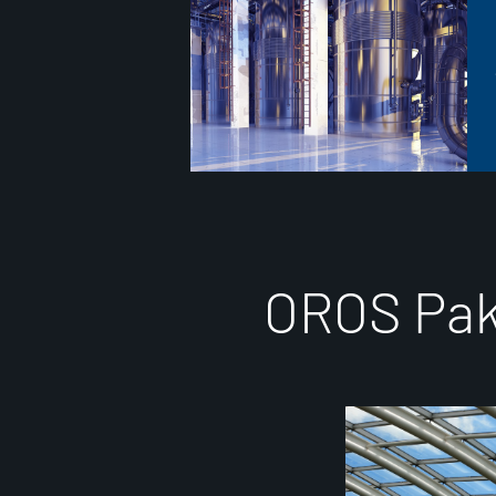
O
R
O
S
P
a