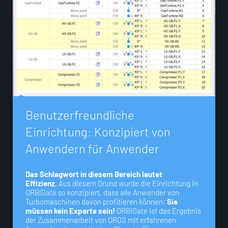
B
e
n
u
t
z
e
r
f
r
e
u
n
d
l
i
c
h
e
E
i
n
r
i
c
h
t
u
n
g
:
K
o
n
z
i
p
i
e
r
t
v
o
n
A
n
w
e
n
d
e
r
n
f
ü
r
A
n
w
e
n
d
e
r
Das Schlagwort in diesem Bereich lautet
Effizienz.
Aus diesem Grund wurde die Einrichtung in
ORBIGate so konzipiert, dass alle Anwender von
Turbomaschinen davon profitieren können:
Sie
müssen kein Experte sein!
ORBIGate ist das Ergebnis
der Zusammenarbeit von OROS mit erfahrenen