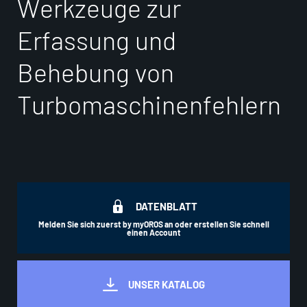
W
e
r
k
z
e
u
g
e
z
u
r
E
r
f
a
s
s
u
n
g
u
n
d
B
e
h
e
b
u
n
g
v
o
n
T
u
r
b
o
m
a
s
c
h
i
n
e
n
f
e
h
l
e
r
n
DATENBLATT
Melden Sie sich zuerst by myOROS an oder erstellen Sie schnell
einen Account
UNSER KATALOG