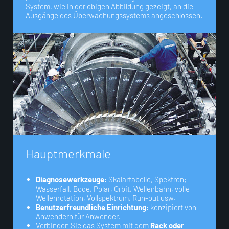
System, wie in der obigen Abbildung gezeigt, an die
Ausgänge des Überwachungssystems angeschlossen.
H
a
u
p
t
m
e
r
k
m
a
l
e
Diagnosewerkzeuge:
Skalartabelle, Spektren;
Wasserfall, Bode, Polar, Orbit, Wellenbahn, volle
Wellenrotation, Vollspektrum, Run-out usw.
Benutzerfreundliche Einrichtung:
konzipiert von
Anwendern für Anwender.
Verbinden Sie das System mit dem
Rack oder