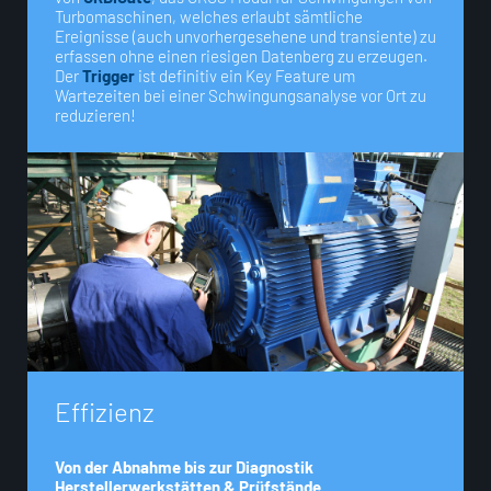
Turbomaschinen, welches erlaubt sämtliche
Ereignisse (auch unvorhergesehene und transiente) zu
erfassen ohne einen riesigen Datenberg zu erzeugen.
Der
Trigger
ist definitiv ein Key Feature um
Wartezeiten bei einer Schwingungsanalyse vor Ort zu
reduzieren!
E
f
f
i
z
i
e
n
z
Von der
Abnahme bis zur Diagnostik
Herstellerwerkstätten & Prüfstände