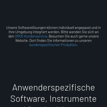
Unsere Softwarelösungen können individuell angepasst und in
Ihre Umgebung integriert werden. Bitte wenden Sie sich an
den
OROS Kundenservice
. Besuchen Sie auch gerne unsere
Website. Dort finden Sie Informationen zu unseren
kundenspezifischen Produkten
.
A
n
w
e
n
d
e
r
s
p
e
z
i
f
i
s
c
h
e
S
o
f
t
w
a
r
e
,
I
n
s
t
r
u
m
e
n
t
e