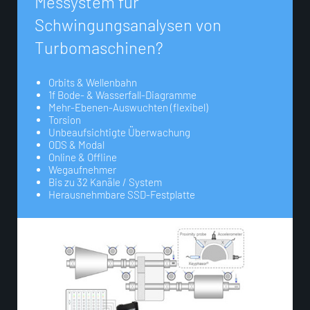
M
e
s
s
y
s
t
e
m
f
ü
r
S
c
h
w
i
n
g
u
n
g
s
a
n
a
l
y
s
e
n
v
o
n
T
u
r
b
o
m
a
s
c
h
i
n
e
n
?
Orbits & Wellenbahn
1f Bode- & Wasserfall-Diagramme
Mehr-Ebenen-Auswuchten (flexibel)
Torsion
Unbeaufsichtigte Überwachung
ODS & Modal
Online & Offline
Wegaufnehmer
Bis zu 32 Kanäle / System
Herausnehmbare SSD-Festplatte