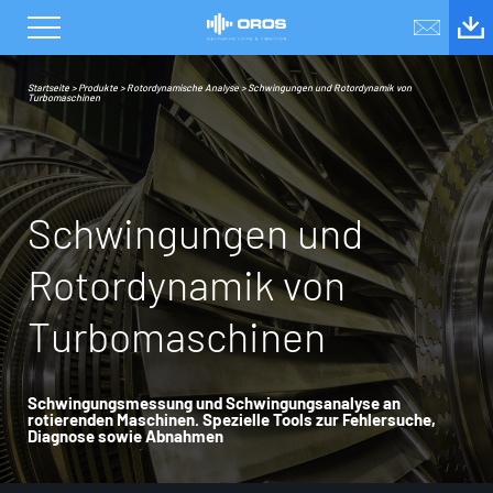
Startseite
>
Produkte
>
Rotordynamische Analyse
>
Schwingungen und Rotordynamik von
Turbomaschinen
S
c
h
w
i
n
g
u
n
g
e
n
u
n
d
R
o
t
o
r
d
y
n
a
m
i
k
v
o
n
T
u
r
b
o
m
a
s
c
h
i
n
e
n
Schwingungsmessung und Schwingungsanalyse an
rotierenden Maschinen. Spezielle Tools zur Fehlersuche,
Diagnose sowie Abnahmen