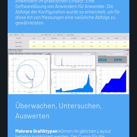
Anwendern im praktischen Einsatz: Eine
Softwarelösung von Anwendern für Anwender. Die
Abfolge der Konfiguration wurde so entwickelt, um für
diese Art von Messungen eine natürliche Abfolge zu
gewährleisten.
Ü
b
e
r
w
a
c
h
e
n
,
U
n
t
e
r
s
u
c
h
e
n
,
A
u
s
w
e
r
t
e
n
Mehrere Grafiktypen
können im gleichen Layout
beliebig kombiniert werden. Der Cursor für die