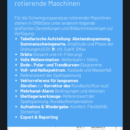
r
o
t
i
e
r
e
n
d
e
M
a
s
c
h
i
n
e
n
Für die Schwingungsanalyse rotierender Maschinen
stehen in ORBIGate unter anderem folgende
grafischen Darstellungen und Bildschirmanzeigen zur
Verfügung:
Tabellarische Aufstellung: Abstandsspannung,
Summenschwingwerte,
Amplitude und Phase der
Ordnungen (0.5f,
1f
, nf), Sub1f, SMax
Orbits
(Gesamt und nX-Filterung)
Volle Wellenrotation
: Wellenbahn + Orbits
Bode-, Polar- und Trendkurven-
Diagramme
Voll- und Halbspektrum
, Kaskade und Wasserfall
Referenzwert der Spaltspannung
Vektorreferenz für langsames
Abrollen
zur
Korrektur des
Rundlaufs (Run-out)
Mehrkanal-Alarm
Bedingungen und Aktionen
Gleitlagerwerkzeuge:
Referenzwert der
Spaltspannung, Rundlaufkompensation
Aufnahme & Wiedergabe:
Komfort, Flexibilität,
Sicherheit
Export & Reporting