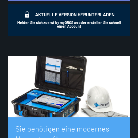
AKTUELLE VERSION HERUNTERLADEN
Melden Sie sich zuerst by myOROS an oder erstellen Sie schnell
einen Account
S
i
e
b
e
n
ö
t
i
g
e
n
e
i
n
e
m
o
d
e
r
n
e
s