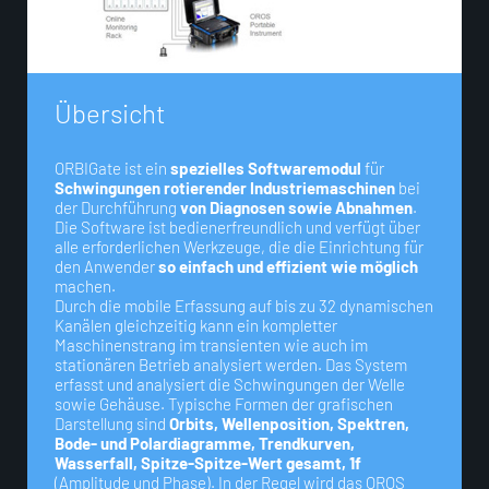
Ü
b
e
r
s
i
c
h
t
ORBIGate ist ein
spezielles Softwaremodul
für
Schwingungen rotierender Industriemaschinen
bei
der Durchführung
von Diagnosen sowie Abnahmen
.
Die Software ist bedienerfreundlich und verfügt über
alle erforderlichen Werkzeuge, die die Einrichtung für
den Anwender
so einfach und effizient wie möglich
machen.
Durch die mobile Erfassung auf bis zu 32 dynamischen
Kanälen gleichzeitig kann ein kompletter
Maschinenstrang im transienten wie auch im
stationären Betrieb analysiert werden. Das System
erfasst und analysiert die Schwingungen der Welle
sowie Gehäuse. Typische Formen der grafischen
Darstellung sind
Orbits, Wellenposition, Spektren,
Bode- und Polardiagramme, Trendkurven,
Wasserfall, Spitze-Spitze-Wert gesamt, 1f
(Amplitude und Phase). In der Regel wird das OROS