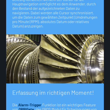
Hauptnavigation ermöglicht es dem Anwender, durch
den Bestand der aufgezeichneten Daten zu
navigieren. Dabei werden alle Cursor synchronisiert,
um die Daten zum gewählten Zeitpunkt (Umdrehungen
pro Minute (RPM), absolutes Datum oder relatives
Datum) anzuzeigen.
E
r
f
a
s
s
u
n
g
i
m
r
i
c
h
t
i
g
e
n
M
o
m
e
n
t
!
Die
Alarm-Trigger
Funktion ist ein wichtiges Feature
von
ORBIGate
, das OROS Modul für Schwingungen von