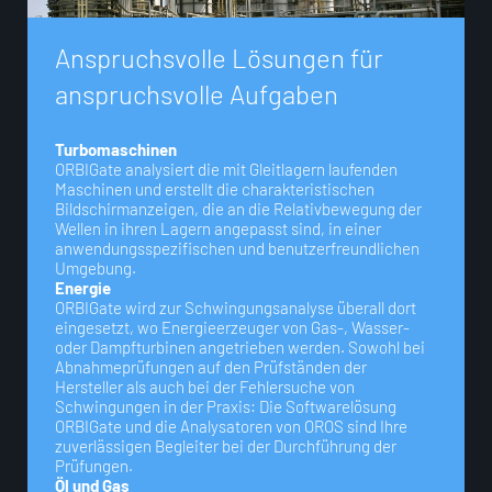
A
n
s
p
r
u
c
h
s
v
o
l
l
e
L
ö
s
u
n
g
e
n
f
ü
r
a
n
s
p
r
u
c
h
s
v
o
l
l
e
A
u
f
g
a
b
e
n
Turbomaschinen
ORBIGate analysiert die mit Gleitlagern laufenden
Maschinen und erstellt die charakteristischen
Bildschirmanzeigen, die an die Relativbewegung der
Wellen in ihren Lagern angepasst sind, in einer
anwendungsspezifischen und benutzerfreundlichen
Umgebung.
Energie
ORBIGate wird zur Schwingungsanalyse überall dort
eingesetzt, wo Energieerzeuger von Gas-, Wasser-
oder Dampfturbinen angetrieben werden. Sowohl bei
Abnahmeprüfungen auf den Prüfständen der
Hersteller als auch bei der Fehlersuche von
Schwingungen in der Praxis: Die Softwarelösung
ORBIGate und die Analysatoren von OROS sind Ihre
zuverlässigen Begleiter bei der Durchführung der
Prüfungen.
Öl und Gas