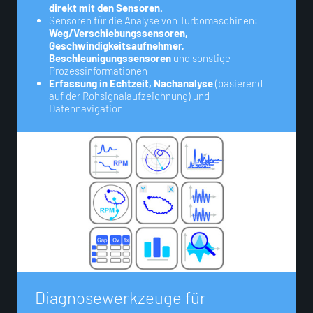
direkt mit den Sensoren.
Sensoren für die Analyse von Turbomaschinen:
Weg/Verschiebungssensoren,
Geschwindigkeitsaufnehmer,
Beschleunigungssensoren
und sonstige
Prozessinformationen
Erfassung in Echtzeit, Nachanalyse
(basierend
auf der Rohsignalaufzeichnung) und
Datennavigation
D
i
a
g
n
o
s
e
w
e
r
k
z
e
u
g
e
f
ü
r