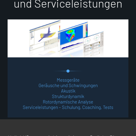
u
n
d
S
e
r
v
i
c
e
l
e
i
s
t
u
n
g
e
n
Messgeräte
Geräusche und Schwingungen
Akustik
Strukturdynamik
Rotordynamische Analyse
Serviceleistungen – Schulung, Coaching, Tests