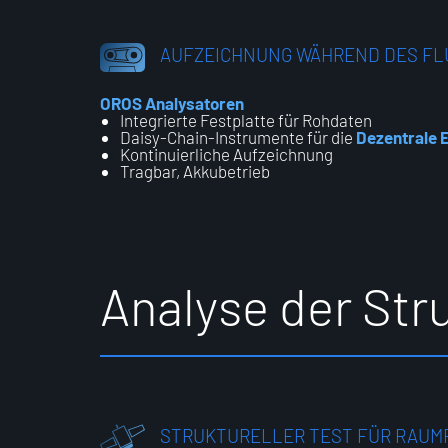
AUFZEICHNUNG WÄHREND DES FL
OROS Analysatoren
Integrierte Festplatte für Rohdaten
Daisy-Chain-Instrumente für die
Dezentrale 
Kontinuierliche Aufzeichnung
Tragbar, Akkubetrieb
A
n
a
l
y
s
e
d
e
r
S
t
r
STRUKTURELLER TEST FÜR RAUM