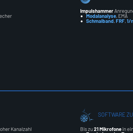
Impulshammer
Anregun
echer
Modalanalyse
, EMA
Schmalband
,
FRF
,
1/
SOFTWARE ZU
oher Kanalzahl
Bis zu
21 Mikrofone
in e