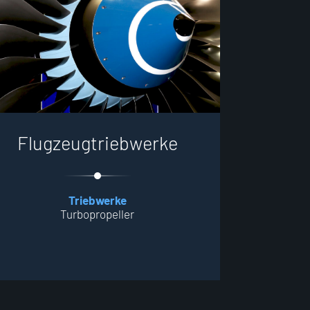
F
l
u
g
z
e
u
g
t
r
i
e
b
w
e
r
k
e
Triebwerke
Turbopropeller