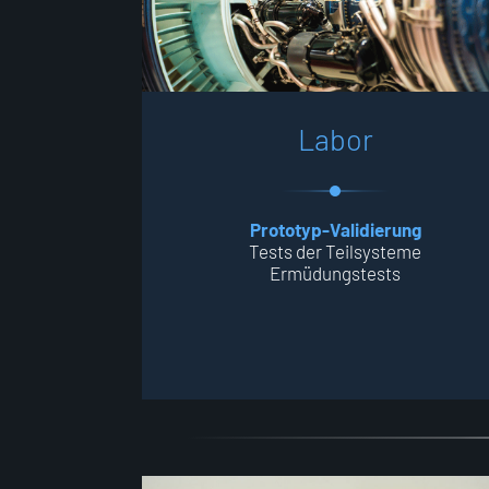
L
a
b
o
r
Prototyp-Validierung
Tests der Teilsysteme
Ermüdungstests