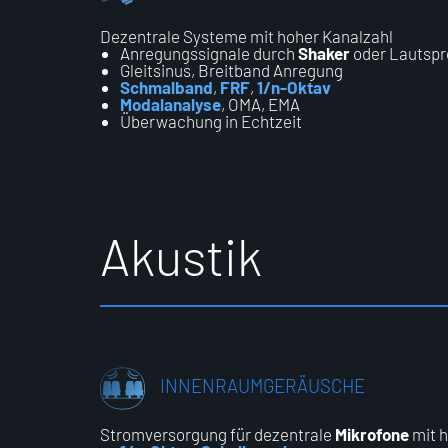
Dezentrale Systeme mit hoher Kanalzahl
Anregungssignale durch
Shaker
oder Lautspr
Gleitsinus, Breitband Anregung
Schmalband
,
FRF
,
1/n-Oktav
Modalanalyse
, OMA, EMA
Überwachung in Echtzeit
A
k
u
s
t
i
k
INNENRAUMGERÄUSCHE
Stromversorgung für dezentrale
Mikrofone
mit h