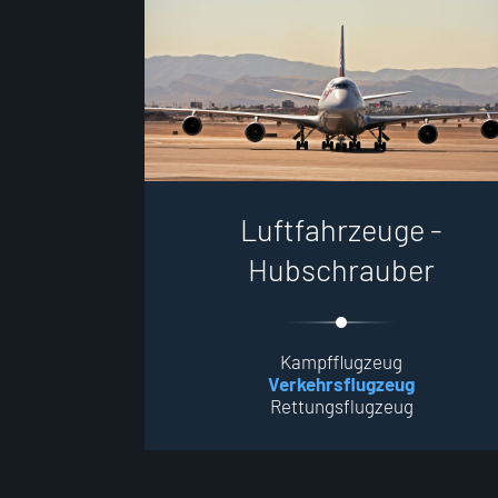
L
u
f
t
f
a
h
r
z
e
u
g
e
-
H
u
b
s
c
h
r
a
u
b
e
r
Kampfflugzeug
Verkehrsflugzeug
Rettungsflugzeug