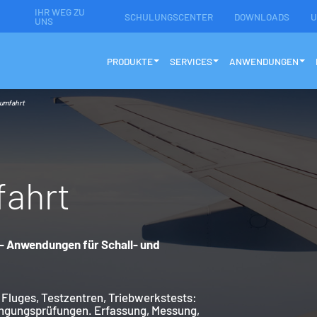
IHR WEG ZU
SCHULUNGSCENTER
DOWNLOADS
U
UNS
PRODUKTE
SERVICES
ANWENDUNGEN
aumfahrt
f
a
h
r
t
 - Anwendungen für Schall- und
luges, Testzentren, Triebwerkstests:
ingungsprüfungen. Erfassung, Messung,