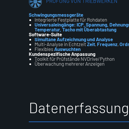
PRÜFUNG VON TRIEBWERKEN
Schwingungsmessgeräte
Integrierte Festplatte für Rohdaten
Universaleingänge: ICP, Spannung, Dehnung
Temperatur, Tacho mit Überabtastung
Software-Suite
imultane Aufzeichnung und Analyse
S
Multi-Analyse in Echtzeit
Zeit
,
Frequenz
,
Ord
Flexibles
Auswuchten
Kundenspezifische Anpassung
Toolkit für Prüfstände NVDrive/Python
Überwachung mehrerer Anzeigen
D
a
t
e
n
e
r
f
a
s
s
u
n
g