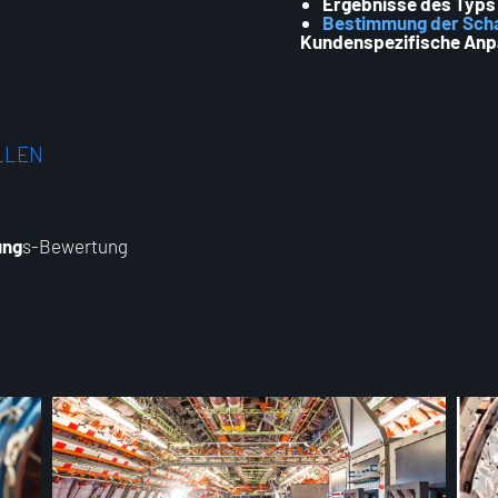
Ergebnisse des Typs 
Bestimmung der Scha
Kundenspezifische An
LLEN
ung
s-Bewertung