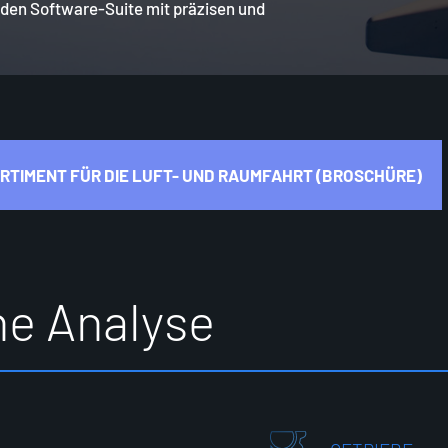
nden Software-Suite mit präzisen und
TIMENT FÜR DIE LUFT- UND RAUMFAHRT (BROSCHÜRE)
h
e
A
n
a
l
y
s
e