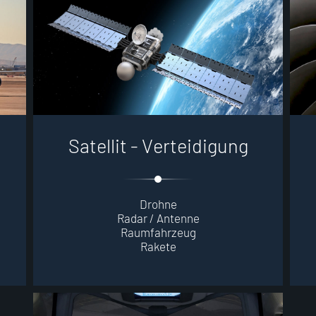
S
a
t
e
l
l
i
t
-
V
e
r
t
e
i
d
i
g
u
n
g
Drohne
Radar / Antenne
Raumfahrzeug
Rakete