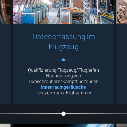
D
a
t
e
n
e
r
f
a
s
s
u
n
g
i
m
F
l
u
g
z
e
u
g
Qualifizierung Flugzeug/Flughafen
Nachrüstung von
Hubschraubern/Kampfflugzeugen
Innenraumgeräusche
Testzentrum / Prüfkammer