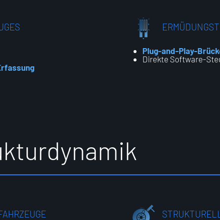
UGES
ERMÜDUNGST
Plug-and-Play-Brüc
Direkte Software-St
Erfassung
u
k
t
u
r
d
y
n
a
m
i
k
FAHRZEUGE
STRUKTUREL