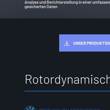
Analyse und Berichterstellung in einer umfasse
gesicherten Daten
UNSER PRODUKTSOR
R
o
t
o
r
d
y
n
a
m
i
s
c