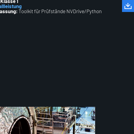
Klasse 1
llleistung
passung:
Toolkit für Prüfstände NVDrive/Python