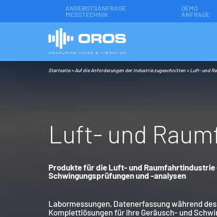
ANGEBOTSANFRAGE
DEMO
MESSTECHNIK
ANFRAGE
Startseite
>
Auf die Anforderungen der Industrie zugeschnitten
>
Luft- und R
L
u
f
t
-
u
n
d
R
a
u
m
Produkte für die Luft- und Raumfahrtindustrie
Schwingungsprüfungen und -analysen
Labormessungen, Datenerfassung während des F
Komplettlösungen für Ihre Geräusch- und Schw