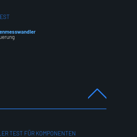
EST
kenmesswandler
euerung
LER TEST FÜR KOMPONENTEN