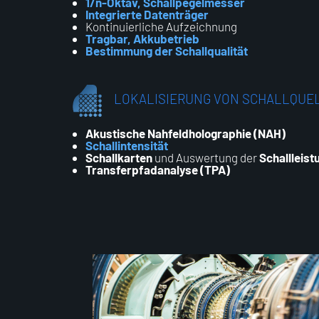
1/n-Oktav,
Schallpegelmesser
Integrierte Datenträger
Kontinuierliche Aufzeichnung
Tragbar, Akkubetrieb
Bestimmung der Schallqualität
LOKALISIERUNG VON SCHALLQUE
Akustische Nahfeldho
l
ographie (NAH)
Schallintensität
Schallkarten
und Auswertung der
Schallleist
Transferpfadanalyse (TPA)