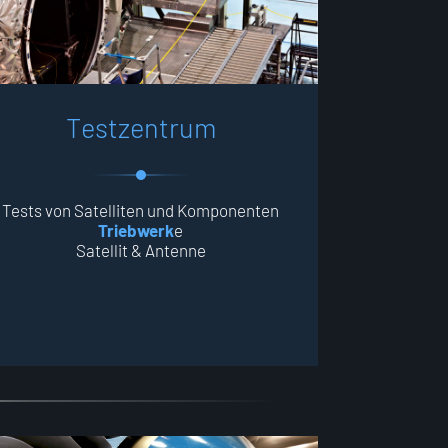
T
e
s
t
z
e
n
t
r
u
m
Tests von Satelliten und Komponenten
Triebwerk
e
Satellit & Antenne