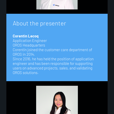
A
b
o
u
t
t
h
e
p
r
e
s
e
n
t
e
r
Corentin Lecoq
Application Engineer
OROS Headquarters
Corentin joined the customer care department of
OROS in 2014.
Since 2016, he has held the position of application
engineer and has been responsible for supporting
users on advanced projects, sales, and validating
OROS solutions.