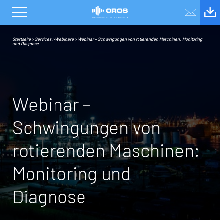
Startseite
>
Services
>
Webinare
>
Webinar – Schwingungen von rotierenden Maschinen: Monitoring
und Diagnose
W
e
b
i
n
a
r
–
S
c
h
w
i
n
g
u
n
g
e
n
v
o
n
r
o
t
i
e
r
e
n
d
e
n
M
a
s
c
h
i
n
e
n
:
M
o
n
i
t
o
r
i
n
g
u
n
d
D
i
a
g
n
o
s
e