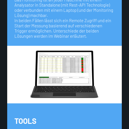
Analysator in Standalone (mit Rest-API Technologie)
oder verbunden mit einem Laptop (und der Monitoring
Lösung) machbar.
In beiden Fällen lässt sich ein Remote Zugriff und ein
Start der Messung basierend auf verschiedenen
Trigger ermöglichen. Unterschiede der beiden
Lösungen werden im Webinar erläutert.
TOOLS