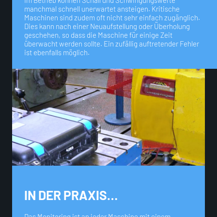
Im Betrieb können Schall und Schwingungswerte
manchmal schnell unerwartet ansteigen. Kritische
Maschinen sind zudem oft nicht sehr einfach zugänglich.
Dies kann nach einer Neuaufstellung oder Überholung
geschehen, so dass die Maschine für einige Zeit
überwacht werden sollte. Ein zufällig auftretender Fehler
ist ebenfalls möglich.
IN DER PRAXIS…
Das Monitoring ist an jeder Maschine mit einem