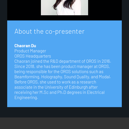
A
b
o
u
t
t
h
e
c
o
-
p
r
e
s
e
n
t
e
r
Chaoran Du
Product Manager
OROS Headquarters
Chaoran joined the R&D department of OROS in 2016.
Since 2018, she has been product manager at OROS,
being responsible for the OROS solutions such as
Beamforming, Holography, Sound Quality, and Modal.
Before OROS, she used to work as a research
associate in the University of Edinburgh after
receiving her M.Sc and Ph.D degrees in Electrical
Engineering.