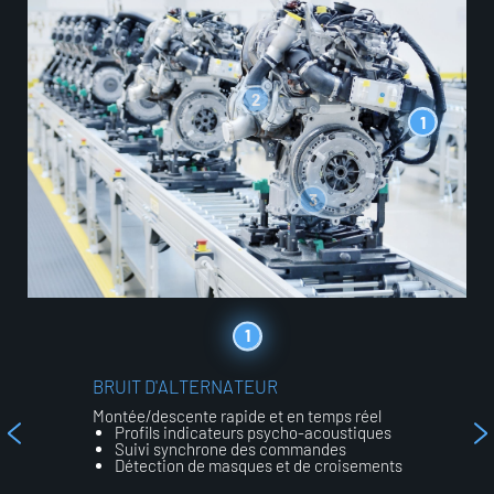
2
1
3
1
B
R
U
I
T
D
'
A
L
T
E
R
N
A
T
E
U
R
Montée/descente rapide et en temps réel
Profils indicateurs psycho-acoustiques
Suivi synchrone des commandes
Détection de masques et de croisements