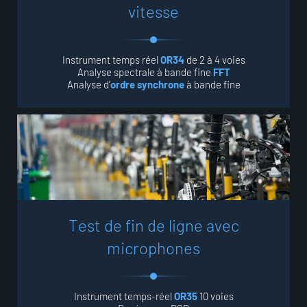
v
i
t
e
s
s
e
Instrument temps réel
OR34
de 2 à 4 voies
Analyse spectrale à bande fine
FFT
Analyse d’
ordre synchrone
à bande fine
T
e
s
t
d
e
f
i
n
d
e
l
i
g
n
e
a
v
e
c
m
i
c
r
o
p
h
o
n
e
s
Instrument temps-réel
OR35
10 voies