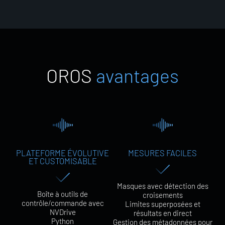
O
R
O
S
a
v
a
n
t
a
g
e
s
PLATEFORME ÉVOLUTIVE
MESURES FACILES
ET CUSTOMISABLE
Masques avec détection des
Boîte à outils de
croisements
contrôle/commande avec
Limites superposées et
NVDrive
résultats en direct
Python
Gestion des métadonnées pour