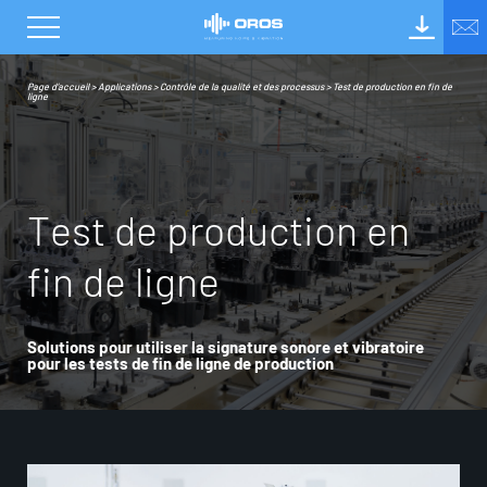
Page d’accueil
>
Applications
>
Contrôle de la qualité et des processus
>
Test de production en fin de
ligne
T
e
s
t
d
e
p
r
o
d
u
c
t
i
o
n
e
n
f
i
n
d
e
l
i
g
n
e
Solutions pour utiliser la signature sonore et vibratoire
pour les tests de fin de ligne de production