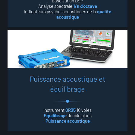
Basé sur un DSP
Analyse spectrale
1/n d’octave
Indicateurs psycho-acoustiques de la
qualité
acoustique
P
u
i
s
s
a
n
c
e
a
c
o
u
s
t
i
q
u
e
e
t
é
q
u
i
l
i
b
r
a
g
e
Instrument
OR35
10 voies
Equilibrage
double plans
Puissance acoustique