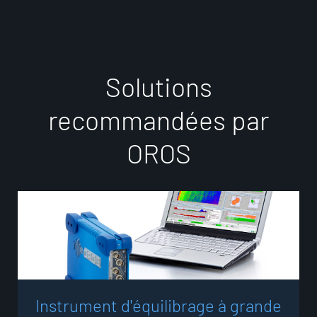
S
o
l
u
t
i
o
n
s
r
e
c
o
m
m
a
n
d
é
e
s
p
a
r
O
R
O
S
I
n
s
t
r
u
m
e
n
t
d
'
é
q
u
i
l
i
b
r
a
g
e
à
g
r
a
n
d
e