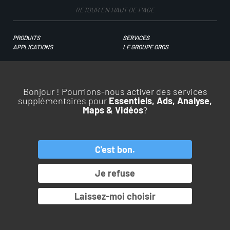
RETOUR EN HAUT DE PAGE
PRODUITS
SERVICES
APPLICATIONS
LE GROUPE OROS
© Copyright 2026. All rights reserved.
Pamplemousse Communication #BEHAPPYBRAND
Bonjour ! Pourrions-nous activer des services
supplémentaires pour
Essentiels, Ads, Analyse,
Maps & Vidéos
?
C'est bon.
Je refuse
Laissez-moi choisir