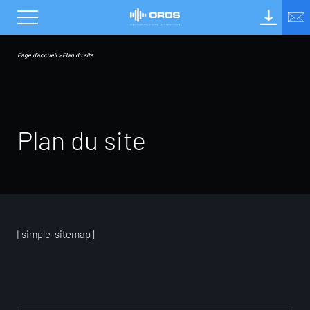
Page d’accueil
>
Plan du site
P
l
a
n
d
u
s
i
t
e
[simple-sitemap]