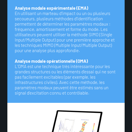
Analyse modale expérimentale (EMA)
En utilisant un marteau d’impact ou un ou plusieurs
secoueurs, plusieurs méthodes d’identification
permettent de déterminer les paramètres modaux :
fréquence, amortissement et forme du mode. Les
utilisateurs peuvent utiliser la méthode SIMO (Single
Input/Multiple Output) pour une première approche et
les techniques MIMO (Multiple Input/Multiple Output)
pour une analyse plus approfondie.
Analyse modale opérationnelle (OMA)
L’OMA est une technique très intéressante pour les
grandes structures ou les éléments d’essai qui ne sont
pas facilement excitables (par exemple, les
infrastructures civiles). Avec cette méthode, les
paramètres modaux peuvent être estimés sans un
signal d’excitation connu et contrôlable.