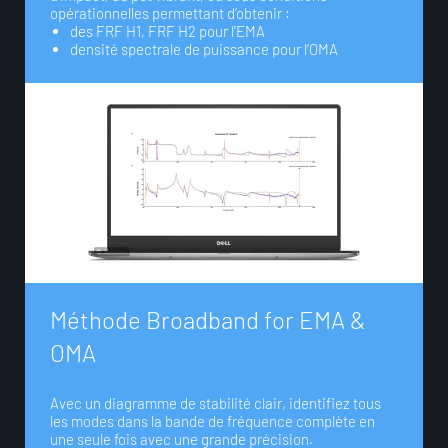
opérationnelles permettant d’obtenir :
des FRF H1, FRF H2 pour l’EMA
densité spectrale de puissance pour l’OMA
M
é
t
h
o
d
e
B
r
o
a
d
b
a
n
d
f
o
r
E
M
A
&
O
M
A
Avec un diagramme de stabilité clair, identifiez tous
les modes dans la bande de fréquence complète en
une seule fois avec une grande précision.