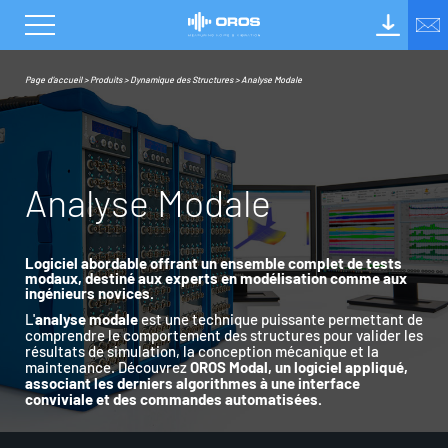
Page d’accueil
>
Produits
>
Dynamique des Structures
>
Analyse Modale
A
n
a
l
y
s
e
M
o
d
a
l
e
Logiciel abordable offrant un ensemble complet de tests
modaux, destiné aux experts en modélisation comme aux
ingénieurs novices.
L'
analyse modale
est une technique puissante permettant de
comprendre le comportement des structures pour valider les
résultats de simulation, la conception mécanique et la
maintenance. Découvrez
OROS Modal, un logiciel appliqué,
associant les derniers algorithmes à une interface
conviviale et des commandes automatisées.