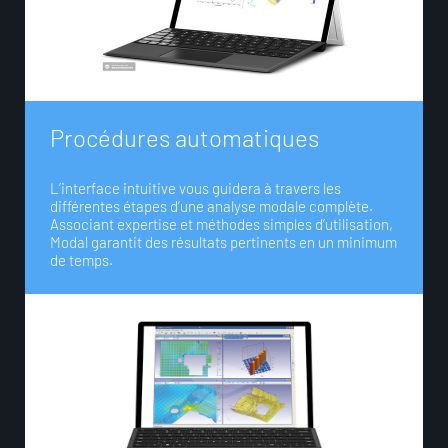
P
r
o
c
é
d
u
r
e
s
a
u
t
o
m
a
t
i
q
u
e
s
L’interface intuitive vous guidera à travers les
différentes étapes d’une analyse modale complète.
Associant expertise et méthodes simples d’utilisation,
Modal garantit des résultats pertinents en un minimum
de temps.