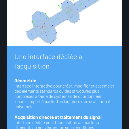
U
n
e
i
n
t
e
r
f
a
c
e
d
é
d
i
é
e
à
l
’
a
c
q
u
i
s
i
t
i
o
n
Géométrie
Interface interactive pour créer, modifier et assembler
des éléments standards ou des structures plus
complexes à l’aide de systèmes de coordonnées
locaux. Import à partir d’un logiciel externe au format
universel.
Acquisition directe et traitement du signal
Interface dédiée pour l’acquisition au marteau
d’impact, au pot vibrant, ou sous conditions