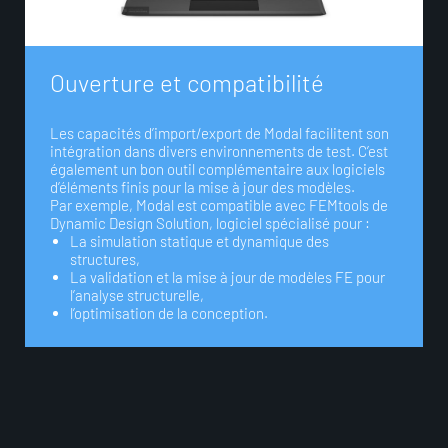
O
u
v
e
r
t
u
r
e
e
t
c
o
m
p
a
t
i
b
i
l
i
t
é
Les capacités d’import/export de Modal facilitent son
intégration dans divers environnements de test. C’est
également un bon outil complémentaire aux logiciels
d’éléments finis pour la mise à jour des modèles.
Par exemple, Modal est compatible avec FEMtools de
Dynamic Design Solution, logiciel spécialisé pour :
La simulation statique et dynamique des
structures,
La validation et la mise à jour de modèles FE pour
l’analyse structurelle,
l’optimisation de la conception.