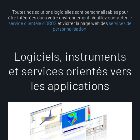
Toutes nos solutions logicielles sont personnalisables pour
être intégrées dans votre environnement. Veuillez contacter
le
service clientèle d’OROS
et visiter la page web des
services de
personnalisation
.
L
o
g
i
c
i
e
l
s
,
i
n
s
t
r
u
m
e
n
t
s
e
t
s
e
r
v
i
c
e
s
o
r
i
e
n
t
é
s
v
e
r
s
l
e
s
a
p
p
l
i
c
a
t
i
o
n
s