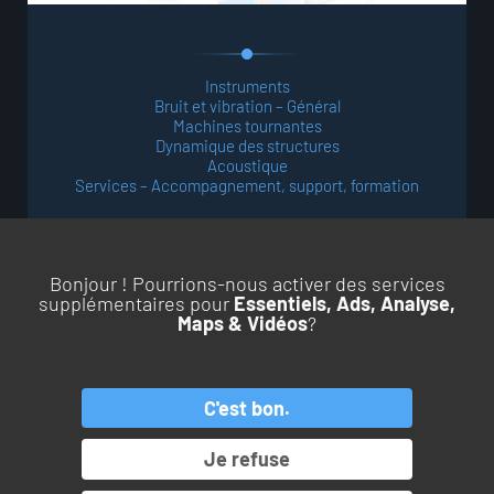
Instruments
Bruit et vibration – Général
Machines tournantes
Dynamique des structures
Acoustique
Services – Accompagnement, support, formation
Bonjour ! Pourrions-nous activer des services
supplémentaires pour
Essentiels, Ads, Analyse,
Maps & Vidéos
?
RETOUR EN HAUT DE PAGE
C'est bon.
PRODUITS
SERVICES
Je refuse
APPLICATIONS
LE GROUPE OROS