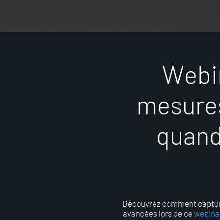
W
e
b
i
m
e
s
u
r
e
q
u
a
n
Découvrez comment capturer
avancées lors de ce
webinar