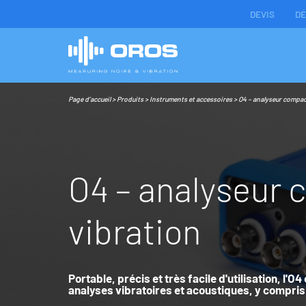
DEVIS
D
Page d’accueil
>
Produits
>
Instruments et accessoires
>
O4 – analyseur compact
O
4
–
a
n
a
l
y
s
e
u
r
c
v
i
b
r
a
t
i
o
n
Portable, précis et très facile d'utilisation, l'
analyses vibratoires et acoustiques, y compris 