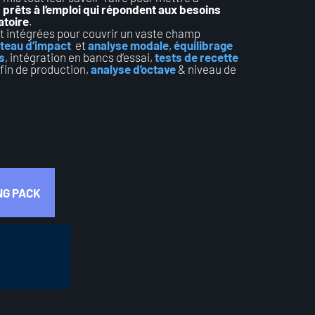
prêts à l’emploi qui répondent aux besoins
atoire
.
nt intégrées pour couvrir un vaste champ
rteau d’impact
et
analyse modale
,
équilibrage
s
, intégration en bancs d’essai,
tests de recette
fin de production,
analyse d’octave
& niveau de
NG PACK