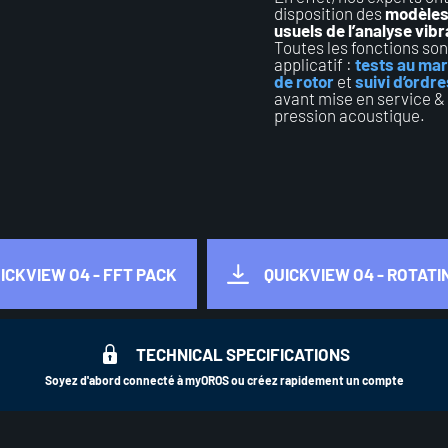
disposition des
modèles 
usuels de l’analyse vibr
Toutes les fonctions so
applicatif :
tests au ma
de rotor
et
suivi d’ordre
avant mise en service & 
pression acoustique.
ICKVIEW O4 - FFT PACK
QUICKVIEW O4 - ROTATI
TECHNICAL SPECIFICATIONS
Soyez d'abord connecté à myOROS ou créez rapidement un compte