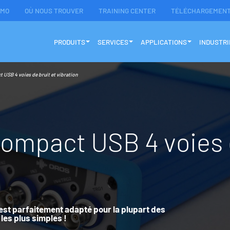
ÉMO
OÙ NOUS TROUVER
TRAINING CENTER
TÉLÉCHARGEMEN
PRODUITS
SERVICES
APPLICATIONS
INDUSTRI
 USB 4 voies de bruit et vibration
o
m
p
a
c
t
U
S
B
4
v
o
i
e
s
O4 est parfaitement adapté pour la plupart des
les plus simples !