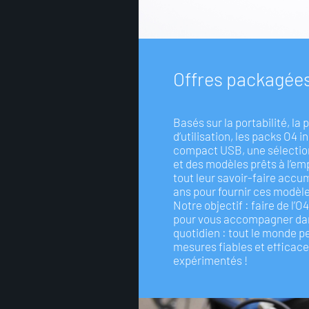
O
f
f
r
e
s
p
a
c
k
a
g
é
e
Basés sur la portabilité, la 
d’utilisation, les packs O4 i
compact USB, une sélection
et des modèles prêts à l’em
tout leur savoir-faire acc
ans pour fournir ces modèl
Notre objectif : faire de l’
pour vous accompagner dan
quotidien : tout le monde p
mesures fiables et efficac
expérimentés !