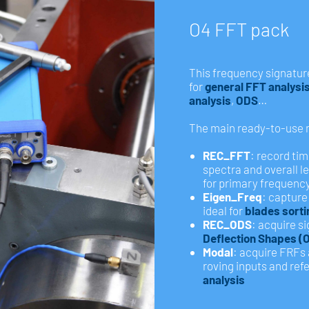
O
4
F
F
T
p
a
c
k
This frequency signature
for
general FFT analysi
analysis
,
ODS
…
The main ready-to-use 
REC_FFT
: record ti
spectra and overall l
for primary frequency 
Eigen_Freq
: capture
ideal for
blades sorti
REC_ODS
: acquire si
Deflection Shapes (
Modal
: acquire FRFs
roving inputs and ref
analysis