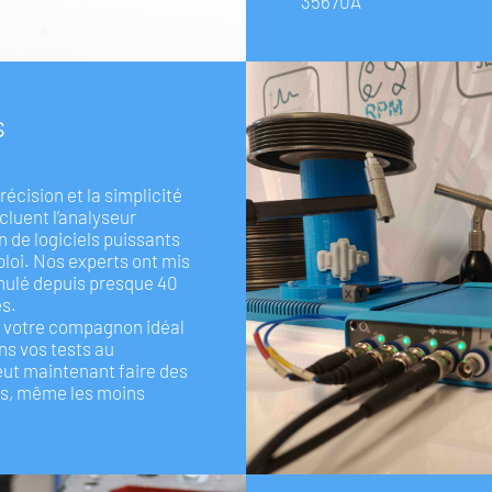
35670A
s
précision et la simplicité
ncluent l’analyseur
 de logiciels puissants
ploi. Nos experts ont mis
umulé depuis presque 40
es.
O4 votre compagnon idéal
s vos tests au
eut maintenant faire des
es, même les moins