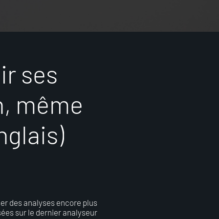
s
i
r
s
e
s
n
,
m
ê
m
e
n
g
l
a
i
s
)
er des analyses encore plus
sées sur le dernier analyseur