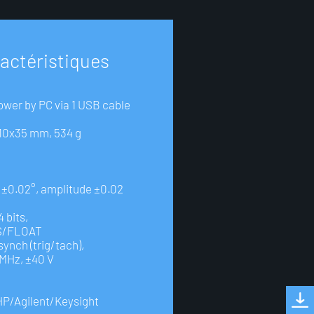
a
c
t
é
r
i
s
t
i
q
u
e
s
ower by PC via 1 USB cable
110x35 mm, 534 g
 ±0.02°, amplitude ±0.02
4 bits,
S/FLOAT
synch (trig/tach),
MHz, ±40 V
HP/Agilent/Keysight