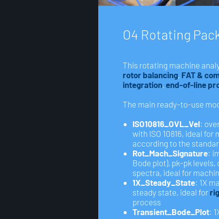
O
4
R
o
t
a
t
i
n
g
P
a
c
This rotating machine analys
rotor balancing
,
FAT & com
integration
,
end-of-line pr
The main ready-to-use mod
ISO10816_OVL_Vel
: ove
with ISO 10816, ideal fo
according to the standard
Rot_Mach_Signature
: i
Bode plot), pk-pk levels, 
spectra, ideal for machi
1X_Steady_State
: 1X m
steady state, ideal for
ri
process
Transient_Bode_Plot
: 