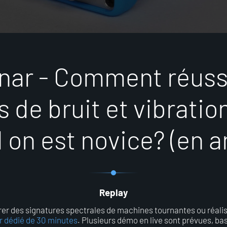
n
a
r
-
C
o
m
m
e
n
t
r
é
u
s
s
d
e
b
r
u
i
t
e
t
v
i
b
r
a
t
i
o
d
o
n
e
s
t
n
o
v
i
c
e
?
(
e
n
a
Replay
 des signatures spectrales de machines tournantes ou réalis
 dédié de 30 minutes
. Plusieurs démo en live sont prévues, ba