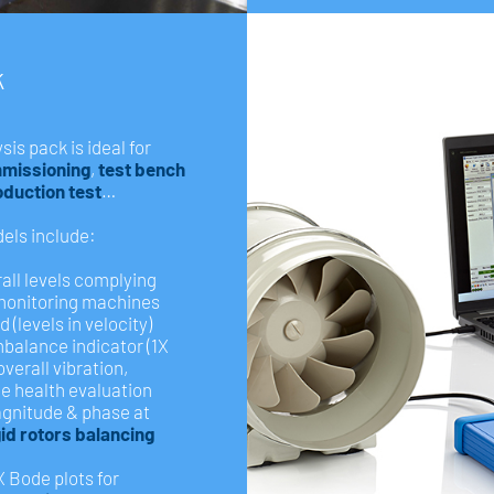
k
is pack is ideal for
missioning
,
test bench
oduction test
…
els include:
rall levels complying
r monitoring machines
 (levels in velocity)
mbalance indicator (1X
overall vibration,
ne health evaluation
agnitude & phase at
gid rotors balancing
1X Bode plots for