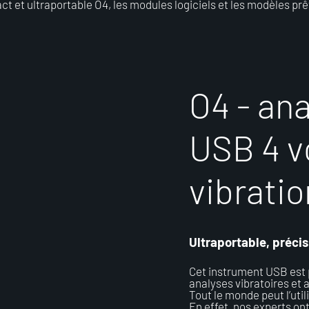
 et ultraportable O4, les modules logiciels et les modèles prêt
O
4
-
a
n
U
S
B
4
v
v
i
b
r
a
t
i
o
Ultraportable, précis
Cet instrument USB est 
analyses vibratoires et 
Tout le monde peut l’uti
En effet, nos experts ont