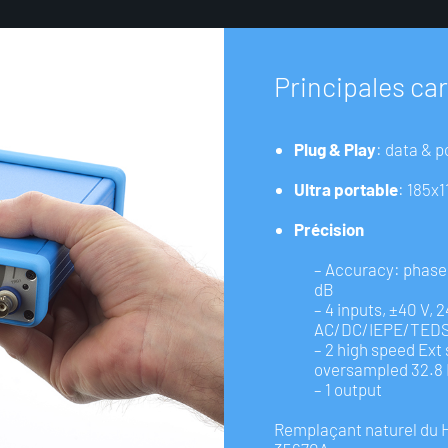
P
r
i
n
c
i
p
a
l
e
s
c
a
r
Plug & Play
: data & p
Ultra portable
: 185x
Précision
– Accuracy: phase
dB
– 4 inputs, ±40 V, 2
AC/DC/IEPE/TED
– 2 high speed Ext 
oversampled 32.8 
– 1 output
Remplaçant naturel du 