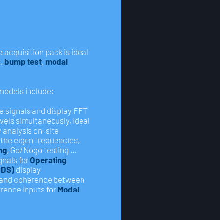
 acquisition pack is ideal
s
,
bump test
,
modal
models include:
me signals and display FFT
evels simultaneously, ideal
analysis on-site ​
 the eigen frequencies,
ng
, Go/Nogo testing …
gnals for
Operating
ODS)
display
 and coherence between
erence inputs for
Modal