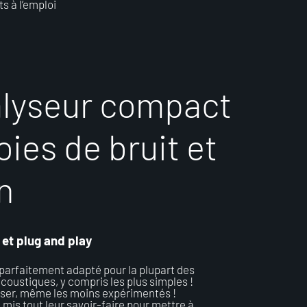
s à l’emploi
a
l
y
s
e
u
r
c
o
m
p
a
c
t
o
i
e
s
d
e
b
r
u
i
t
e
t
n
 et plug and play
parfaitement adapté pour la plupart des
acoustiques, y compris les plus simples !
liser, même les moins expérimentés !
 mis tout leur savoir-faire pour mettre à