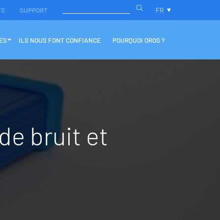
TS
SUPPORT
FR
ES
ILS NOUS FONT CONFIANCE
POURQUOI OROS ?
d
e
b
r
u
i
t
e
t