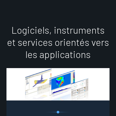
L
o
g
i
c
i
e
l
s
,
i
n
s
t
r
u
m
e
n
t
s
e
t
s
e
r
v
i
c
e
s
o
r
i
e
n
t
é
s
v
e
r
s
l
e
s
a
p
p
l
i
c
a
t
i
o
n
s