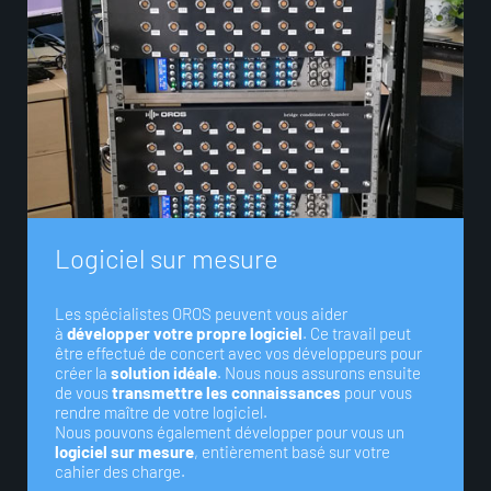
L
o
g
i
c
i
e
l
s
u
r
m
e
s
u
r
e
Les spécialistes OROS peuvent vous aider
à
développer votre propre logiciel
. Ce travail peut
être effectué de concert avec vos développeurs pour
créer la
solution idéale
. Nous nous assurons ensuite
de vous
transmettre les connaissances
pour vous
rendre maître de votre logiciel.
Nous pouvons également développer pour vous un
logiciel sur mesure
, entièrement basé sur votre
cahier des charge.