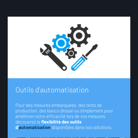
O
u
t
i
l
s
d
'
a
u
t
o
m
a
t
i
s
a
t
i
o
n
Pour des mesures embarquées, des tests de
production, des bancs d’essai ou simplement pour
améliorer votre efficacité lors de vos mesures,
découvrez la
flexibilité des outils
d’
automatisation
disponibles dans nos solutions.