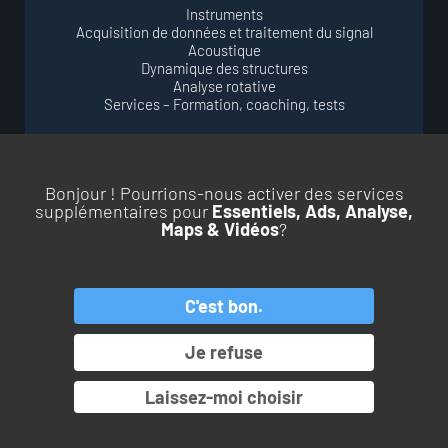
Instruments
Acquisition de données et traitement du signal
Acoustique
Dynamique des structures
Analyse rotative
Services – Formation, coaching, tests
Bonjour ! Pourrions-nous activer des services
supplémentaires pour
Essentiels, Ads, Analyse,
Maps & Vidéos
?
RETOUR EN HAUT DE PAGE
C'est bon.
PRODUITS
SERVICES
Je refuse
APPLICATIONS
LE GROUPE OROS
Laissez-moi choisir
© Copyright 2026. All rights reserved.
Pamplemousse Communication #BEHAPPYBRAND