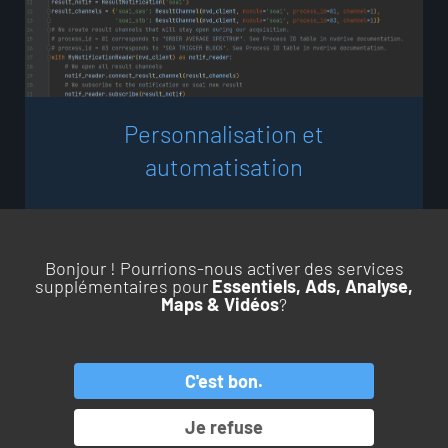
P
e
r
s
o
n
n
a
l
i
s
a
t
i
o
n
e
t
a
u
t
o
m
a
t
i
s
a
t
i
o
n
Bonjour ! Pourrions-nous activer des services
supplémentaires pour
Essentiels, Ads, Analyse,
Maps & Vidéos
?
RETOUR EN HAUT DE PAGE
C'est bon.
PRODUITS
SERVICES
Je refuse
APPLICATIONS
LE GROUPE OROS