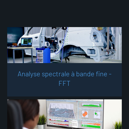
A
n
a
l
y
s
e
s
p
e
c
t
r
a
l
e
à
b
a
n
d
e
f
i
n
e
-
F
F
T