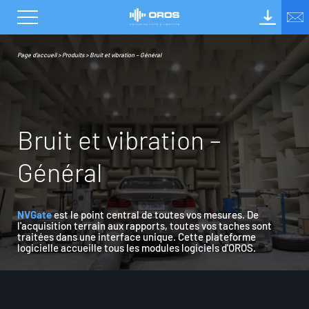
Page d’accueil
>
Produits
>
Bruit et vibration – Général
B
r
u
i
t
e
t
v
i
b
r
a
t
i
o
n
–
G
é
n
é
r
a
l
NVGate
est le point central de toutes vos mesures. De
l'acquisition terrain aux rapports, toutes vos taches sont
traitées dans une interface unique. Cette plateforme
logicielle accueille tous les modules logiciels d'OROS.