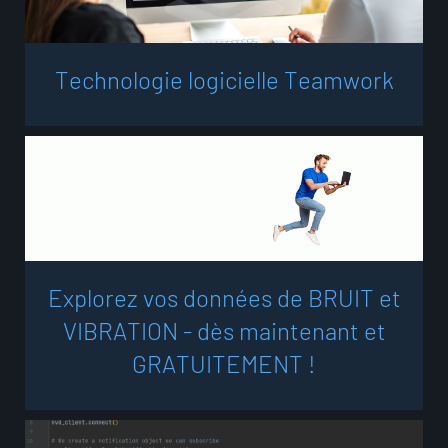
T
e
c
h
n
o
l
o
g
i
e
l
o
g
i
c
i
e
l
l
e
T
e
a
m
w
o
r
k
E
x
p
l
o
r
e
z
v
o
s
d
o
n
n
é
e
s
d
e
B
R
U
I
T
e
t
V
I
B
R
A
T
I
O
N
-
d
è
s
m
a
i
n
t
e
n
a
n
t
e
t
G
R
A
T
U
I
T
E
M
E
N
T
!