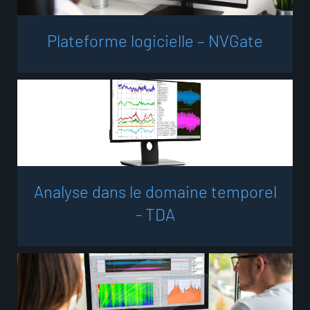
P
l
a
t
e
f
o
r
m
e
l
o
g
i
c
i
e
l
l
e
–
N
V
G
a
t
e
A
n
a
l
y
s
e
d
a
n
s
l
e
d
o
m
a
i
n
e
t
e
m
p
o
r
e
l
-
T
D
A