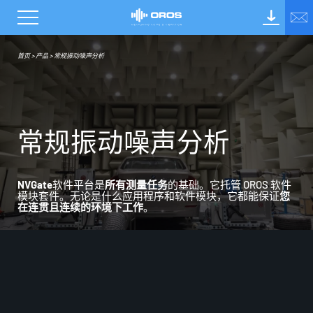
首页
>
产品
>
常规振动噪声分析
常
规
振
动
噪
声
分
析
NVGate
软件平台是
所有测量任务
的基础。
它
托管 OROS 软件
模块套件。无论是什么应用程序和软件模块，
它
都能
保证
您
在连贯且连续的环境下工作
。