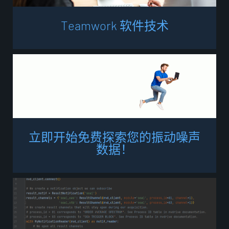
T
e
a
m
w
o
r
k
软
件
技
术
立
即
开
始
免
费
探
索
您
的
振
动
噪
声
数
据
！