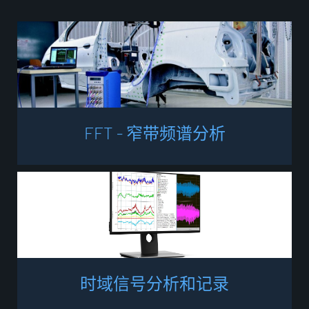
F
F
T
-
窄
带
频
谱
分
析
时
域
信
号
分
析
和
记
录