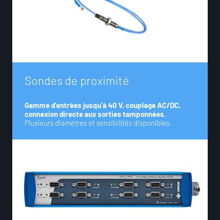
S
o
n
d
e
s
d
e
p
r
o
x
i
m
i
t
é
Gamme d’entrées jusqu’à 40 V, couplage AC/DC,
connexion directe aux sorties tamponnées.
Plusieurs diamètres et sensibilités disponibles.