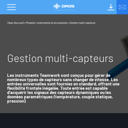
Page d’accueil
>
Produits
>
Instruments et accessoires
>
Gestion multi-capteurs
G
e
s
t
i
o
n
m
u
l
t
i
-
c
a
p
t
e
u
r
s
Les instruments Teamwork sont conçus pour gérer de
nombreux types de capteurs sans changer de vitesse. Les
entrées universelles sont fournies en standard, offrant une
flexibilité frontale inégalée. Toute entrée est capable
d'acquérir les signaux des capteurs dynamiques ou les
données paramétriques (température, couple statique,
pression).