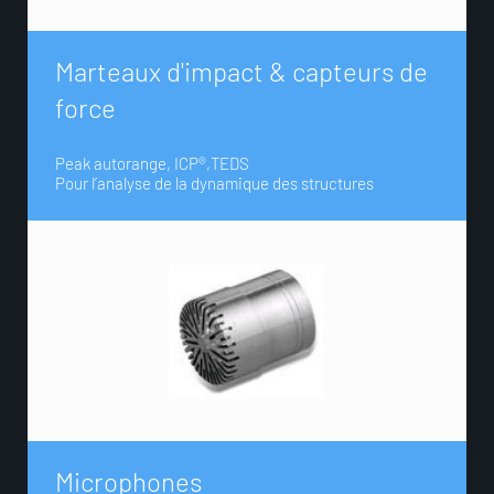
M
a
r
t
e
a
u
x
d
'
i
m
p
a
c
t
&
c
a
p
t
e
u
r
s
d
e
f
o
r
c
e
Peak autorange, ICP®,TEDS
Pour l’analyse de la dynamique des structures
M
i
c
r
o
p
h
o
n
e
s