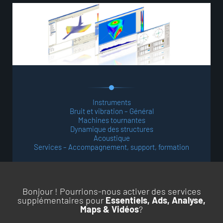
Instruments
Bruit et vibration – Général
Machines tournantes
Dynamique des structures
Acoustique
Services – Accompagnement, support, formation
Bonjour ! Pourrions-nous activer des services
supplémentaires pour
Essentiels, Ads, Analyse,
Maps & Vidéos
?