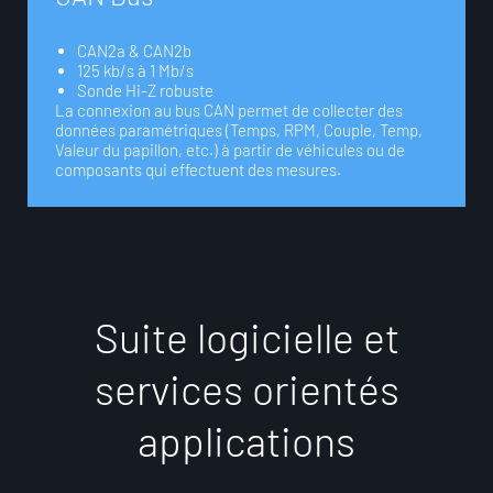
CAN2a & CAN2b
125 kb/s à 1 Mb/s
Sonde Hi-Z robuste
La connexion au bus CAN permet de collecter des
données paramétriques (Temps, RPM, Couple, Temp,
Valeur du papillon, etc.) à partir de véhicules ou de
composants qui effectuent des mesures.
S
u
i
t
e
l
o
g
i
c
i
e
l
l
e
e
t
s
e
r
v
i
c
e
s
o
r
i
e
n
t
é
s
a
p
p
l
i
c
a
t
i
o
n
s