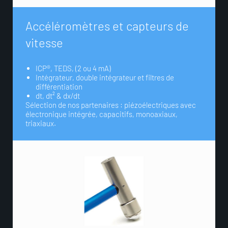
A
c
c
é
l
é
r
o
m
è
t
r
e
s
e
t
c
a
p
t
e
u
r
s
d
e
v
i
t
e
s
s
e
ICP®, TEDS, (2 ou 4 mA)
Intégrateur, double intégrateur et filtres de
différentiation
dt, dt² & dx/dt
Sélection de nos partenaires : piézoélectriques avec
électronique intégrée, capacitifs, monoaxiaux,
triaxiaux.