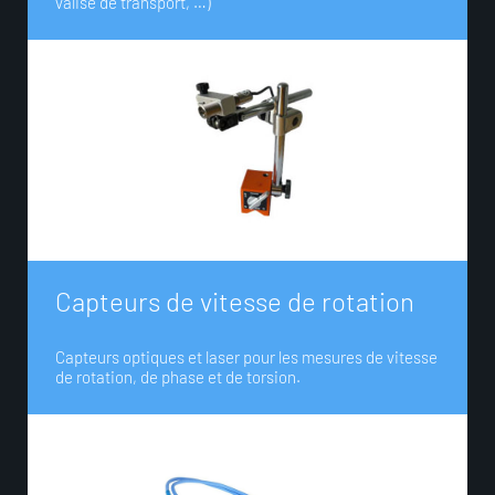
valise de transport, …)
C
a
p
t
e
u
r
s
d
e
v
i
t
e
s
s
e
d
e
r
o
t
a
t
i
o
n
Capteurs optiques et laser pour les mesures de vitesse
de rotation, de phase et de torsion.