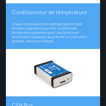
C
o
n
d
i
t
i
o
n
n
e
u
r
d
e
t
e
m
p
é
r
a
t
u
r
e
Chaque entrée peut être redirigée vers le Xpod
(module expandeur) pour être conditionnée
(température paramétrique). Les Xpods sont
accrochés à l’analyseur pour former un instrument
portable, robuste et intégré.
C
A
N
B
u
s