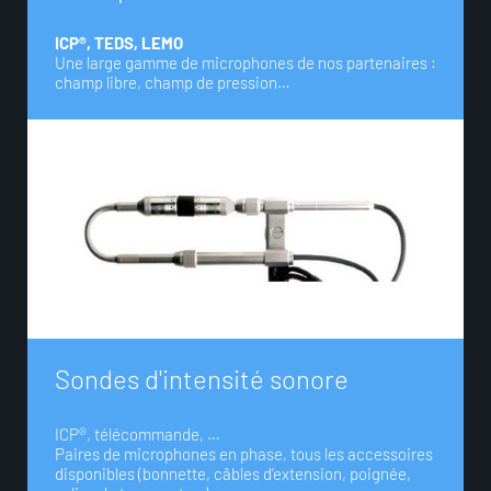
ICP®, TEDS, LEMO
Une large gamme de microphones de nos partenaires :
champ libre, champ de pression…
S
o
n
d
e
s
d
'
i
n
t
e
n
s
i
t
é
s
o
n
o
r
e
ICP®, télécommande, …
Paires de microphones en phase, tous les accessoires
disponibles (bonnette, câbles d’extension, poignée,