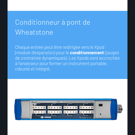
C
o
n
d
i
t
i
o
n
n
e
u
r
à
p
o
n
t
d
e
W
h
e
a
t
s
t
o
n
e
Chaque entrée peut être redirigée vers le Xpod
(module d’expansion) pour le
conditionnement
(jauges
de contrainte dynamiques). Les Xpods sont accrochés
à l’analyseur pour former un instrument portable,
robuste et intégré.