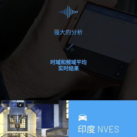
强大的分析
时域和频域平均
实时结果
印
度
N
V
E
S