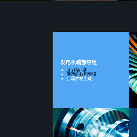
发电机端部绕组
µHz精确度
传递函数和频谱
自动表格生成