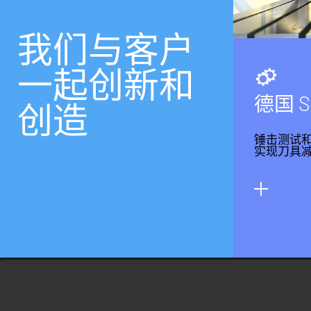
我
们
与
客
户
一
起
创
新
和
德
国
S
创
造
锤击测试
实现刀具