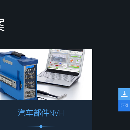
案
汽
车
部
件
N
V
H