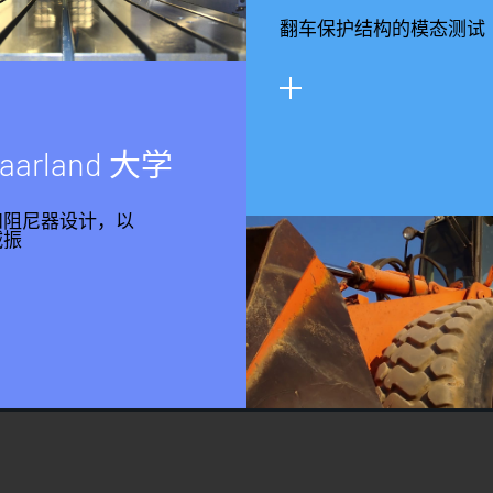
翻车保护结构的模态测试
a
a
r
l
a
n
d
大
学
和阻尼器设计，以
减振
回到顶部