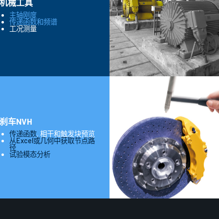
机械工具
主轴刚度
传递函数和频谱
工况测量
刹车NVH
传递函数
, 相干和触发块预览
从Excel或几何中获取节点路
径
试验模态分析