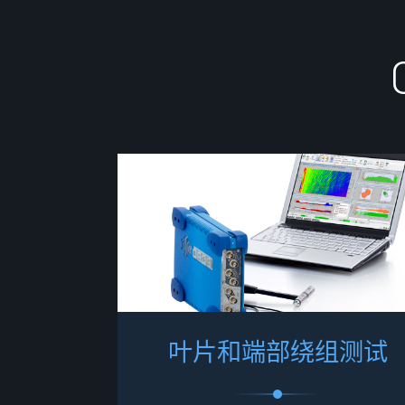
叶
片
和
端
部
绕
组
测
试