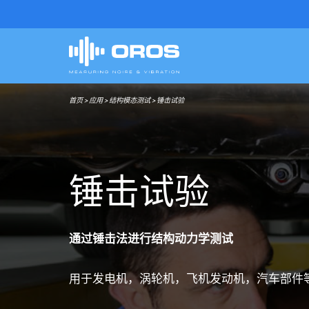
首页
>
应用
>
结构模态测试
>
锤击试验
锤
击
试
验
通过锤击法进行结构动力学测试
用于发电机，涡轮机，飞机发动机，汽车部件