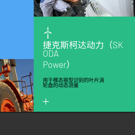
捷
克
斯
柯
达
动
力
（
S
K
O
D
A
P
o
w
e
r
）
用于模态振型识别的叶片涡
轮盘的动态测量