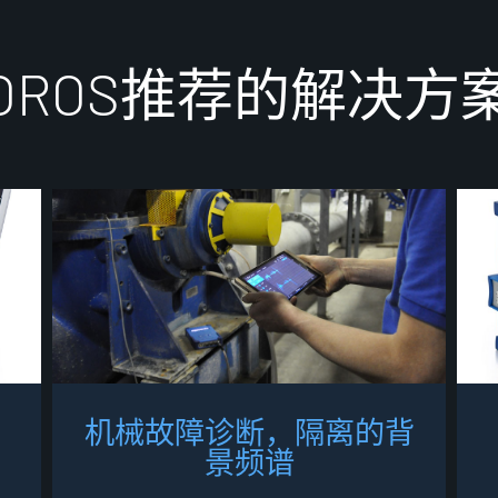
O
R
O
S
推
荐
的
解
决
方
机
械
故
障
诊
断
，
隔
离
的
背
景
频
谱