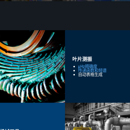
叶片测振
µHz精确度
传递函数和频谱
自动表格生成