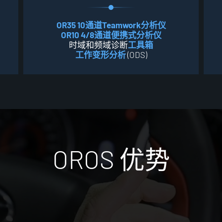
OR35 10通道Teamwork分析仪
OR10 4/8通道便携式分析仪
时域和频域诊断
工具箱
工作变形分析
(ODS)
O
R
O
S
优
势