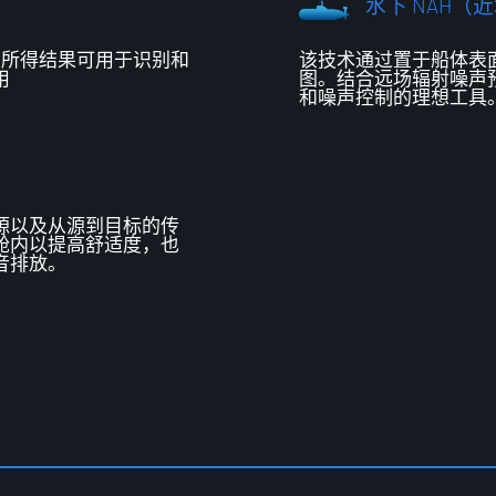
水下 NAH（
。所得结果可用于识别和
该技术通过置于
船体
表
用
图。结合远场辐射噪声
和噪声控制的理想工具
源以及从源到目标的传
舱内以提高舒适度，也
音排放。