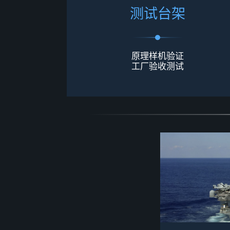
测
试
台
架
原理样机验证
工厂验收测试