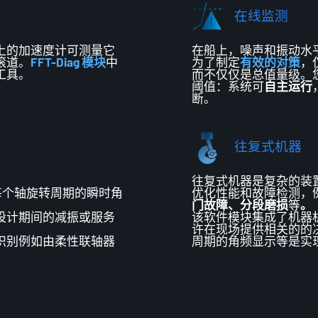
在线监测
上的加速度计可测量它
在船上，噪声和振动水
滚道。
FFT-Diag 模块
中
为了制定
有效的对策
，
工具
。
而不仅仅是总值量级
。
阈值：系统可
自主运行
断。
往复式机器
往复式机器是复杂的装
每
个
轴旋转
周期
的瞬时角
优化性能和故障检测，
门故障、分段磨损
等
。
设计期间的减振或服务
该软件模块集成了机器
许在
现场
提供相关的
的
识别
例如
由柔性联轴器
周期
的角频
显示等
是
实