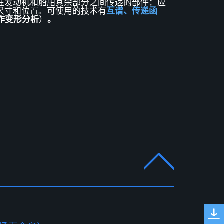
在发动机和船舶其余部分之间传递的部件：应
尺寸和位置。可使用的技术
有
互谱、传递函
作变形分析
）
。