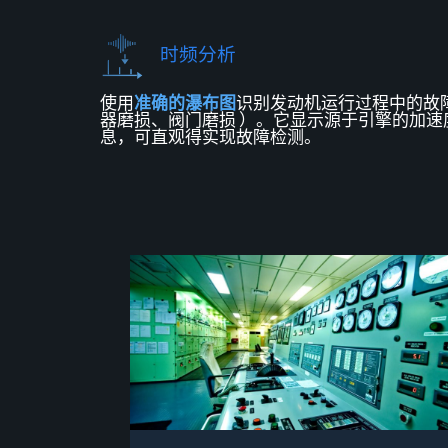
时频分析
使用
准确的瀑布图
识别发动机运行
过程中
的
故
器磨损、阀门磨损 ）。
它显示
源于
引擎的
加速
息
，可直观得实现故障检测
。