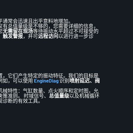
平通常会迅速且出乎意料地增加。
仅有
总
值量级
是不够的
，
您需要详细的信息
，
您
无需留在现场
等待振动水平超过
不可接受的
，
触发警报
，并可
远程访问
以进行进一步诊
置，它们产生特定的振动特征。我们的目标是
例如，可以使用
EngineDiag
识别
喷射延迟、阀
机械特性：气缸数量、点火顺序和定时图，
允
决策准
则
。 时域信号、
总值量级
以及机械循环
现
诊断的有效
工具
。