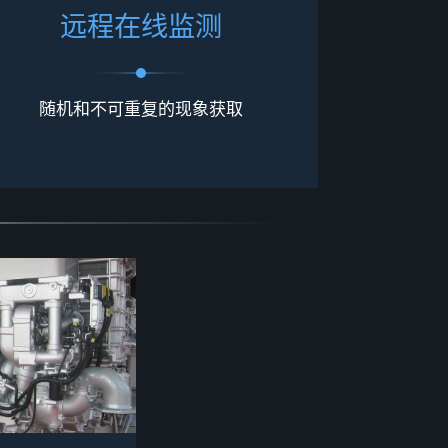
远
程
在
线
监
测
随机和不可重复的现象
获取