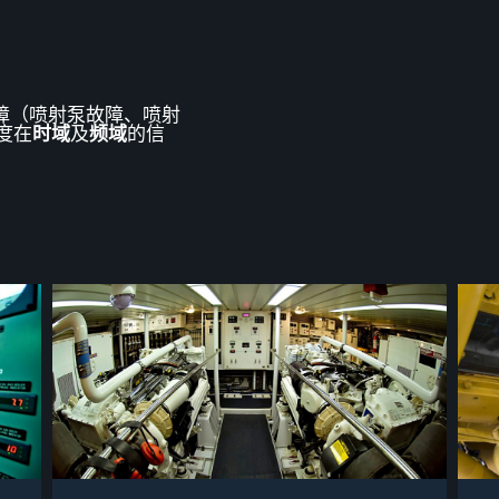
障
（喷射泵故障、喷射
度在
时
域
及
频域
的
信