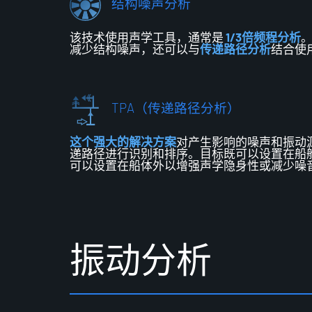
结构噪声分析
该技术使用声学工具，通常是
1/3倍频程分析
减少结构噪声，还可以与
传递路径分析
结合使
TPA（传递路径分析）
这个强大的解决方案
对产生影响的噪声和振动
递路径进行
识别
和排序。目标既可以设置在船
可以设置在船体外以增强声学隐身性或减少噪
振
动
分
析