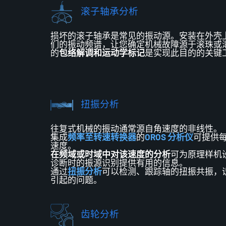
滚子轴承分析
损坏的滚子轴承是常见的振动源。安装在外壳
们的振动频谱，让您确定机械故障源于滚珠或
的
包络解调和运动学标记
是实现此目的的关键
扭振分析
往复式机械的振动通常源自
角速度的
非线性。
集成
频率至转速转换器
的
OROS 分析仪
可提供
速度。
在频域或时域中对该速度的分析
可
为原理样机
诊断时的振源识别提供
有用的
信息。
通过
扭振分析
可以
检测、跟踪轴的扭振共振，
引起的问题。
齿轮分析