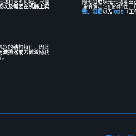
振动相关的问题。只需
隔振阻尼块
是振动能量
源以及需要在机器上实
谨慎确定它们的特性、
数、阻尼
以及
ODS
（
工
机器的结构特征，因此
用
激振器
或
力锤
激励获
析
。