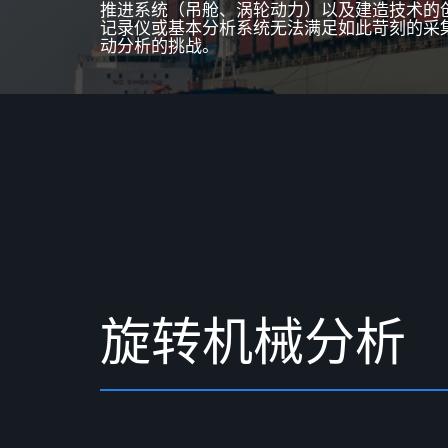
推进系统（吊舱、涡轮动力）
以及建造技术
的
记录仪或基本分析系统无法满足如此苛刻的采集
动分析
的
挑战。
旋
转
机
械
分
析