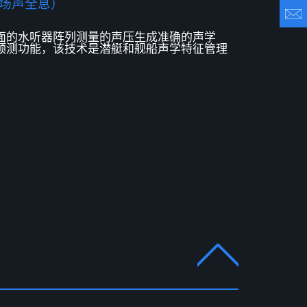
近场声全息）
面
的水听器阵列测量的声压
生成
准确的声学
预测
功能
，该技术是潜艇和舰船声学特征管理
。