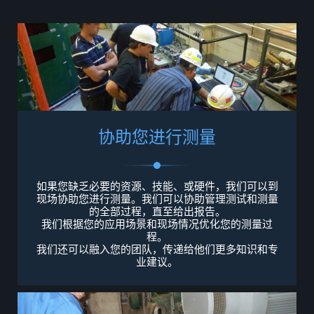
协
助
您
进
行
测
量
如果您缺乏必要的资源、技能、
或硬件
，我们可以
到
现场协助您进行测量。我们可以协助管理测试和测量
的全部过程
，
直至给出报告。
我们根据您的应用场景和现场情况优化您的测量
过
程
。
我们还可以融入您的团队，传递给他们更多知识
和专
业建议
。