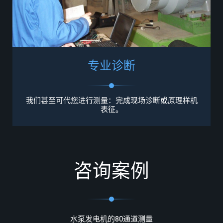
专
业
诊
断
我们甚至可代您进行测量：
完成
现场诊断或原理样机
表征。
咨
询
案
例
水泵发电机的80通道测量