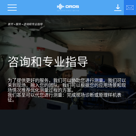
首页
>
服务
>
咨询和专业指导
咨
询
和
专
业
指
导
为了提供更好的服务，我们可以协助您进行测量。我们可以
来到现场，融入您的团队。我们
可以
根据您的应用场景和现
场情况推荐优化测量过程的方案。
我们甚至可
以
代您进行测量：
完成
现场诊断或原理样机表
征。