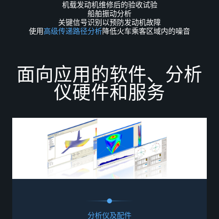
机载发动机维修后的验收试验
船舶振动分析
关键信号识别以预防发动机故障
使用
高级传递路径分析
降低火车乘客区域内的噪音
面
向
应
用
的
软
件
、
分
析
仪
硬
件
和
服
务
分析仪及配件