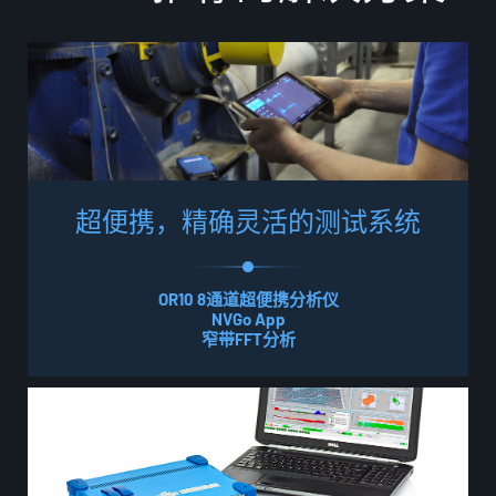
超
便
携
，
精
确
灵
活
的
测
试
系
统
OR10 8通道超便携分析仪
NVGo App
窄带FFT分析