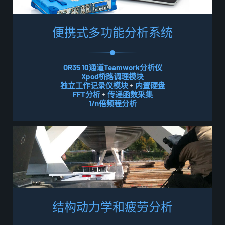
便
携
式
多
功
能
分
析
系
统
OR35 10通道Teamwork分析仪
Xpod桥路调理模块
独立工作记录仪模块
+
内置硬盘
FFT分析
+
传递函数采集
1/n倍频程分析
结
构
动
力
学
和
疲
劳
分
析