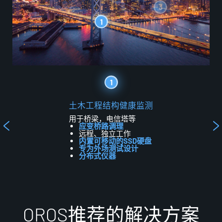
3
1
1
土
木
工
程
结
构
健
康
监
测
用于桥梁，电信塔等
应变桥路调理
远程、独立工作
内置可移动的SSD硬盘
专为外场测试设计
分布式仪器
O
R
O
S
推
荐
的
解
决
方
案