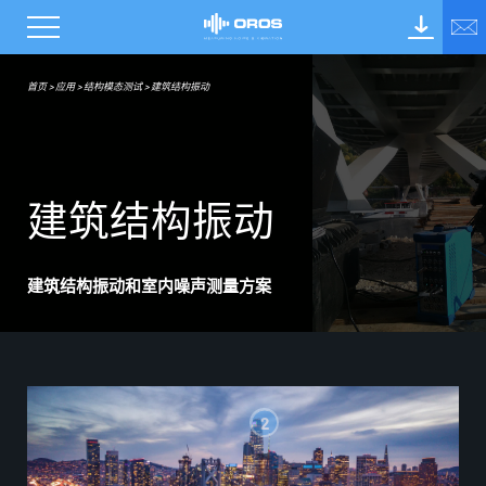
首页
>
应用
>
结构模态测试
>
建筑结构振动
建
筑
结
构
振
动
建筑结构振动和室内噪声测量方案
2