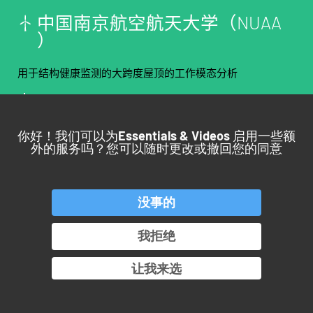
中
国
南
京
航
空
航
天
大
学
（
N
U
A
A
）
用于结构健康监测的大跨度屋顶的工作模态分析
你好！我们可以为
Essentials & Videos
启用一些额
外的服务吗？您可以随时更改或撤回您的同意
回到顶部
没事的
产品
服务
应用
行业
我拒绝
OROS 集团
让我来选
© Copyright 2026. All rights reserved.
Pamplemousse Communication #BEHAPPYBRAND