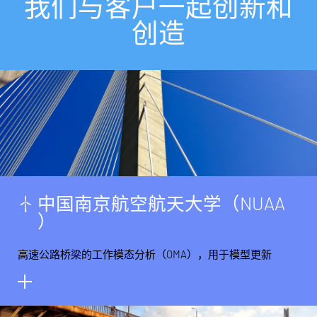
我
们
与
客
户
一
起
创
新
和
创
造
中
国
南
京
航
空
航
天
大
学
（
N
U
A
A
）
高速公路桥梁的工作模态分析（OMA），用于模型更新