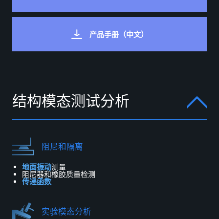
产品手册（中文）
结
构
模
态
测
试
分
析
阻尼和隔离
地面振动
测量
阻尼器和橡胶质量
检测
传递函数
实验模态分析