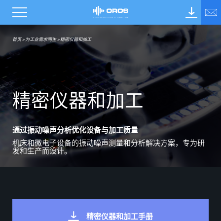
首页
>
为工业需求而生
>
精密仪器和加工
精
密
仪
器
和
加
工
通过振动噪声分析优化设备与加工质量
机床和微电子设备的振动
噪声
测量和分析解决方案
，
专为研
发和生产而设计。
精密仪器和加工手册