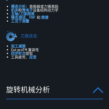
模态分析
：激振器或力锤激励
机床
和
微电子
设备
结构动力学
主轴/刀架刚度
锤击测试
、
FRF
和
频谱
工况下测量
刀具优化
加工减振
Cut proTM 兼容性
同步阶次
提取
工具疲劳、
应变
旋
转
机
械
分
析