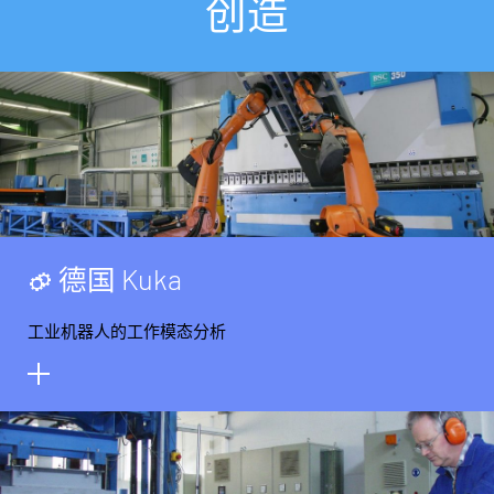
创
造
德
国
K
u
k
a
工业机器人的工作模态分析