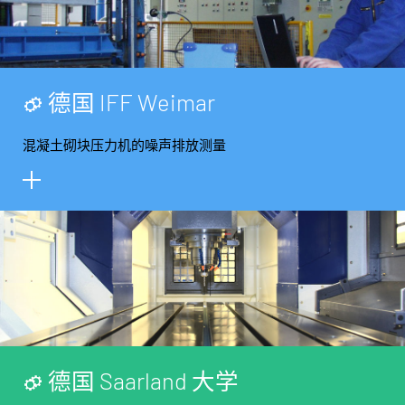
德
国
I
F
F
W
e
i
m
a
r
混凝土砌块压力机的噪声排放测量
德
国
S
a
a
r
l
a
n
d
大
学