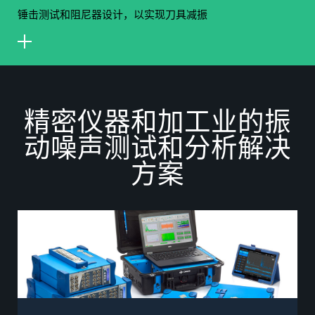
锤击测试和阻尼器设计，以实现刀具减振
精
密
仪
器
和
加
工
业
的
振
动
噪
声
测
试
和
分
析
解
决
方
案