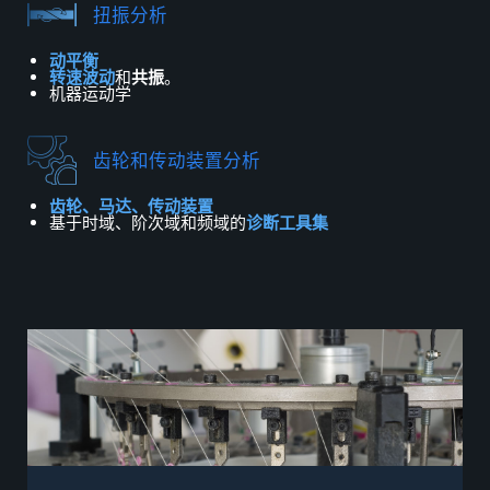
扭振分析
动平衡
转速波动
和
共振
。
机器运动学
齿轮和传动装置分析
齿轮、马达、传动装置
基于
时域、阶次域和频域
的
诊断工具集