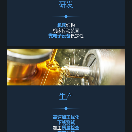
研
发
机床
结构
机床传动装置
微电子设备
稳定性
生
产
高速加工优化
下线测试
加工
质量检查