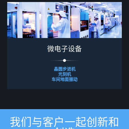
微
电
子
设
备
晶圆步进机
光刻机
车间地面振动
我
们
与
客
户
一
起
创
新
和