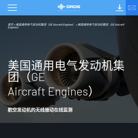
首页
>
美国通用电气发动机集团（GE Aircraft Engines）
>
美国通用电气发动机集团（GE Aircraft
Engines）
美
国
通
用
电
气
发
动
机
集
团
（
G
E
A
i
r
c
r
a
f
t
E
n
g
i
n
e
s
）
航空发动机的无线振动在线监测