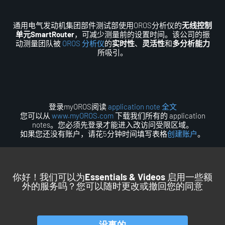
通用电气发动机集团部件测试部使用OROS分析仪的
无线控制
单元SmartRouter
，可减少测量前的设置时间。该公司的振
动测量团队被
OROS 分析仪
的
实时性
、
灵活性
和
多分析能力
所吸引。
登录myOROS阅读
application note 全文
您可以从
www.myOROS.com
下载我们所有的 application
notes。您必须先登录才能进入改访问受限区域。
如果您还没有账户，请花5分钟时间填写表格
创建账户
。
你好！我们可以为
Essentials & Videos
启用一些额
外的服务吗？您可以随时更改或撤回您的同意
回到顶部
没事的